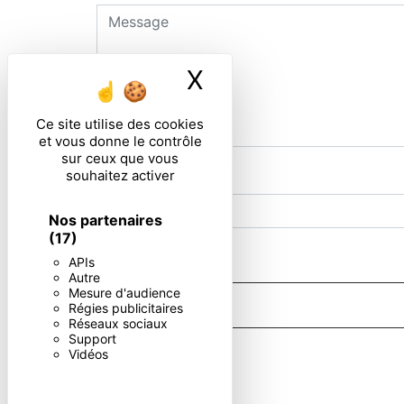
X
Masquer le ban
Ce site utilise des cookies
et vous donne le contrôle
sur ceux que vous
souhaitez activer
Combien font un plus quatre
Nos partenaires
(17)
En cochant cette case, j'accepte les condi
APIs
Autre
Mesure d'audience
Régies publicitaires
Réseaux sociaux
Support
** Les données personnelles communiquées sont nécessaires aux f
Vidéos
portabilité, de limitation, d’opposition, de retrait de votre c
post-mortem. Vous pouvez exercer ces droits par voie postale o
contact puis pendant la durée de prescription légale aux fins p