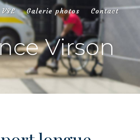
VSL
Galerie photos
Contact
nce Virson
port longue