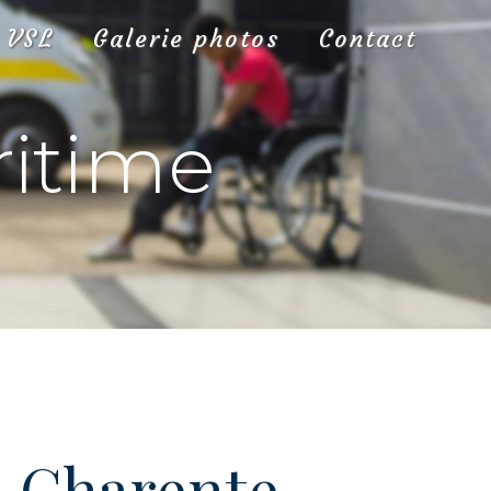
VSL
Galerie photos
Contact
ritime
à Charente-