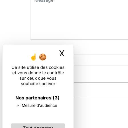
Combien font six plus zero
X
Masquer le ban
Ce site utilise des cookies
et vous donne le contrôle
En cochant cette case, j'accepte les condi
sur ceux que vous
souhaitez activer
Nos partenaires
(3)
** Les données personnelles communiquées sont nécessaires aux f
Mesure d'audience
portabilité, de limitation, d’opposition, de retrait de votre c
post-mortem. Vous pouvez exercer ces droits par voie postale o
contact puis pendant la durée de prescription légale aux fins p