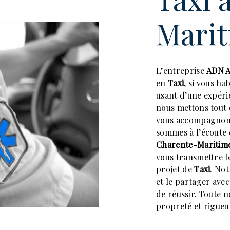
Mari
L’entreprise
ADN 
en
Taxi
, si vous ha
usant d’une expérie
nous mettons tout 
vous accompagnons
sommes à l’écoute d
Charente-Maritim
vous transmettre l
projet de
Taxi
. Not
et le partager ave
de réussir. Toute no
propreté et rigueu