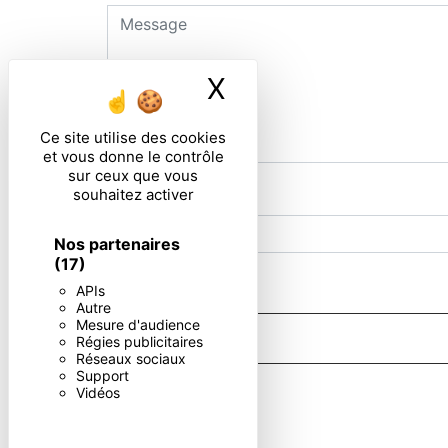
X
Masquer le ban
Ce site utilise des cookies
et vous donne le contrôle
sur ceux que vous
souhaitez activer
Combien font six plus huit
Nos partenaires
(17)
En cochant cette case, j'accepte les condi
APIs
Autre
Mesure d'audience
Régies publicitaires
Réseaux sociaux
Support
** Les données personnelles communiquées sont nécessaires aux f
Vidéos
portabilité, de limitation, d’opposition, de retrait de votre c
post-mortem. Vous pouvez exercer ces droits par voie postale o
contact puis pendant la durée de prescription légale aux fins p