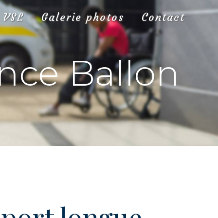
VSL
Galerie photos
Contact
nce Ballon
port longue